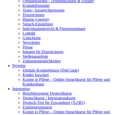
Öffnungszeiten / Terminbuchung & Anfahrt
Kontaktformular
Team | Ansprechpersonen
Dozent:innen
Räume
(current)
Sprach-Einstufung
Individualunterricht & Firmenseminare
Leitbild
Gutscheine
Newsletter
Presse
Intranet für Dozent:innen
Stellenangebote
Zahlungsmöglichkeiten
Projekte
Digitale Kompetenzen (DigComp)
Kinder forschen
Komm in Pflege – Online-Sprachkurse für Pflege und
Krankenhaus
Integration
Berufsbezogene Deutschkurse
Deutschkurse / Integrationskurse
Deutsch-Test für Zuwanderer (A2/B1)
Einbürgerungstest
Komm in Pflege – Online-Sprachkurse für Pflege und