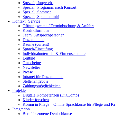
Spezial | Junge vhs
Spezial | Programm nach Kursort
Spezial | Sommer
Spezial | Spiel mit mir!
Kontakt | Service
Öffnungszeiten / Terminbuchung & Anfahrt
Kontaktformular
Team | Ansprechpersonen
Dozent:innen
Räume
(current)
Sprach-Einstufung
Individualunterricht & Firmenseminare
Leitbild
Gutscheine
Newsletter
Presse
Intranet für Dozent:innen
Stellenangebote
Zahlungsmöglichkeiten
Projekte
Digitale Kompetenzen (DigComp)
Kinder forschen
Komm in Pflege – Online-Sprachkurse für Pflege und K
Integration
Berufsbezogene Deutschkurse