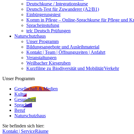
Deutschkurse / Integrationskurse
Deutsch-Test für Zuwanderer (A2/B1)
Einbürgerungstest
Komm in Pflege – Online-Sprachkurse für Pflege und K
Spracheinstufung
telc Deutsch Prüfungen
Naturschutzhaus
Unser Programm
Bildungsangebote und Ausleihmaterial
Kontakt | Team | Öffnungszeiten | Anfahrt
Veranstaltungen
Weilbacher Kiesgruben
Kurzfilme zu Biodiversität und Mobilität/Verkehr
Unser Programm
Gesellschaft & Medien
Kultur
Gesundheit
Sprachen
Beruf
Naturschutzhaus
Sie befinden sich hier:
Kontakt | Service
Räume